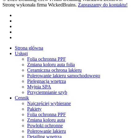
Stronę wykonała firma WickedBrains.
Zapraszamy do kontaktu!
facebook
youtube
google-
plus
instagram
tiktok
Close
Strona główna
Menu
Usługi
Folia ochronna PPF
Zmiana koloru auta folią
Ceramiczna ochrona lakieru
Polerowanie lakieru samochodowego
Pielęgnacja wnętrza
Myjnia SPA
Przyciemnianie szyb
Cennik
Najczęściej wybierane
Pakiety
Folia ochronna PPF
Zmiana koloru auta
Powłoki ochronne
Polerowanie lakieru
Detailing wnętrza