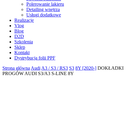
Polerowanie lakieru
Detailing wnętrza
Usługi dodatkowe
Realizacje
Vlog
Blog
D2D
Szkolenia
Sklep
Kontakt
Dystrybucja folii PPF
Strona główna
Audi
A3 / S3 / RS3
S3
8Y [2020-]
DOKŁADKI
PROGÓW AUDI S3/A3 S-LINE 8Y