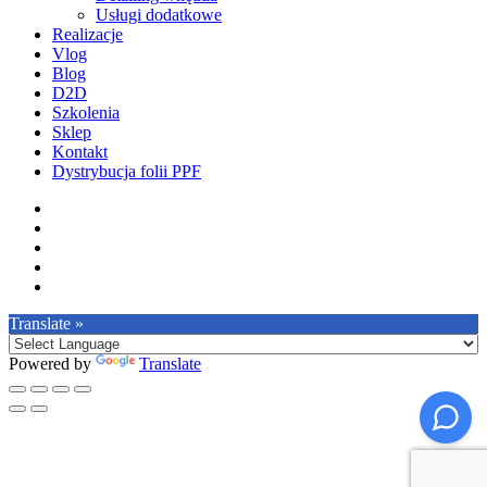
Usługi dodatkowe
Realizacje
Vlog
Blog
D2D
Szkolenia
Sklep
Kontakt
Dystrybucja folii PPF
facebook
pinterest
youtube
instagram
tiktok
Translate »
Powered by
Translate