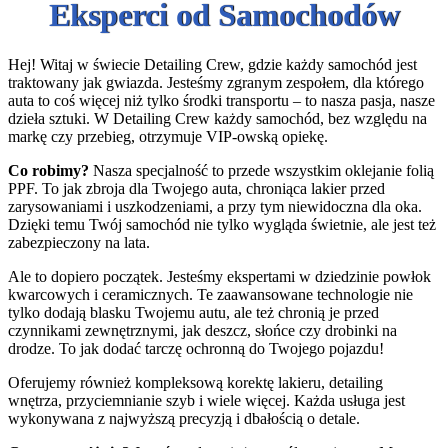
Eksperci od Samochodów
Hej! Witaj w świecie Detailing Crew, gdzie każdy samochód jest
traktowany jak gwiazda. Jesteśmy zgranym zespołem, dla którego
auta to coś więcej niż tylko środki transportu – to nasza pasja, nasze
dzieła sztuki. W Detailing Crew każdy samochód, bez względu na
markę czy przebieg, otrzymuje VIP-owską opiekę.
Co robimy?
Nasza specjalność to przede wszystkim oklejanie folią
PPF. To jak zbroja dla Twojego auta, chroniąca lakier przed
zarysowaniami i uszkodzeniami, a przy tym niewidoczna dla oka.
Dzięki temu Twój samochód nie tylko wygląda świetnie, ale jest też
zabezpieczony na lata.
Ale to dopiero początek. Jesteśmy ekspertami w dziedzinie powłok
kwarcowych i ceramicznych. Te zaawansowane technologie nie
tylko dodają blasku Twojemu autu, ale też chronią je przed
czynnikami zewnętrznymi, jak deszcz, słońce czy drobinki na
drodze. To jak dodać tarczę ochronną do Twojego pojazdu!
Oferujemy również kompleksową korektę lakieru, detailing
wnętrza, przyciemnianie szyb i wiele więcej. Każda usługa jest
wykonywana z najwyższą precyzją i dbałością o detale.