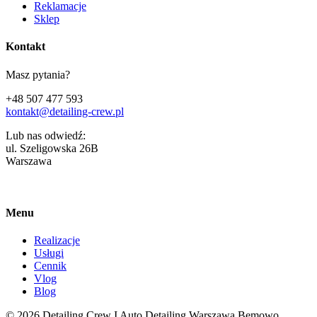
Reklamacje
Sklep
Kontakt
Masz pytania?
+48 507 477 593
kontakt@detailing-crew.pl
Lub nas odwiedź:
ul. Szeligowska 26B
Warszawa
Menu
Realizacje
Usługi
Cennik
Vlog
Blog
© 2026 Detailing Crew I Auto Detailing Warszawa Bemowo.