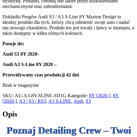
stylistykę. Ponadto, chronią one lakier przed uszkodzeniami
mechanicznymi oraz zabrudzeniami.
Dokładki Progów Audi S3 / A3 S-Line 8Y Maxton Design to
idealny produkt dla tych, którzy chcą odmienić swoje auto i nadać
mu nowego charakteru. Produkt ten jest trwały i łatwy w montażu, a
także dostępny w kilku różnych kolorach.
Pasuje do:
Audi S3 8Y 2020-
Audi A3 S-Line 8Y 2020 –
Przewidywany czas produkcji
42 dni
Brak w magazynie
SKU:
AU-A3-8Y-SLINE-SD1G
Kategorie:
8Y [2020-]
,
8Y
[2020-]
,
A3 / S3 / RS3
,
A3 S-LINE
,
Audi
,
S3
Opis
Poznaj Detailing Crew – Twoi