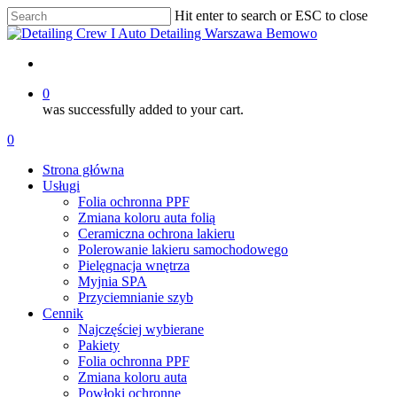
Skip
Hit enter to search or ESC to close
to
Close
main
Search
content
account
0
was successfully added to your cart.
Menu
account
0
Menu
Strona główna
Usługi
Folia ochronna PPF
Zmiana koloru auta folią
Ceramiczna ochrona lakieru
Polerowanie lakieru samochodowego
Pielęgnacja wnętrza
Myjnia SPA
Przyciemnianie szyb
Cennik
Najczęściej wybierane
Pakiety
Folia ochronna PPF
Zmiana koloru auta
Powłoki ochronne