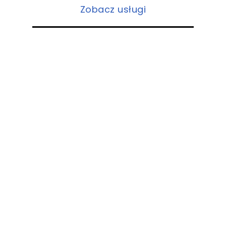
Zobacz usługi
Ceramiczna ochrona
lakieru