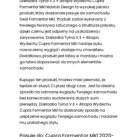
Dokładka Tylna V.3 + Atrapa Wydechu Cupra
Formentor Mk1 Maxton Design to wysokiej jakości
produkt, który doskonale pasuje do samochodu
Seat Formentor Mk1. Produkt został wykonany z
trwałego tworzywa sztucznego o strukturze połysku,
dzięki czemu jest odporny na uszkodzenia i
zarysowania. Dokładka Tylna V.3 + Atrapa
Wydechu Cupra Formentor Mk1 nadaje autu
nowoczesny wygląd i dodaje mu charakteru.
Dodatkowo, produkt jest łatwy w montażu i można
go łatwo dopasować do innych elementów
samochodu.
Kupując ten produkt, możesz mieć pewność, że
będzie on służyć Ci przez długi czas. Jest to idealny
sposób na odmianę wyglądu Twojego samochodu
bez konieczności wydawania dużych sum
pieniędzy. Dokładka Tylna V.3 + Atrapa Wydechu
Cupra Formentor Mk1 to doskonały sposób na
ulepszenie wyglądu Twojego samochodu i nadanie
mu unikalnego stylu.
Pasuje do: Cupra Formentor Mk1 2020-