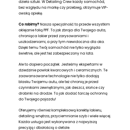
dzieła sztuki. W Detailing Crew każdy samochód,
bez względu na markę czy przebieg, otrzymuje VIP-
owską opiekę.
Co robimy?
Nasza specjalność to przede wszystkim
oklejanie folią PPF. To jak zbroja dla Twojego auta,
chroniąca lakier przed zarysowaniami i
uszkodzeniami, a przy tym niewidoczna dla oka.
Dzięki temu Twój samochód nie tylko wygląda
świetnie, ale jest też zabezpieczony na lata.
Ale to dopiero początek. Jesteśmy ekspertami w
dziedzinie powłok kwarcowych i ceramicznych. Te
zaawansowane technologie nie tylko dodają
blasku Twojemu autu, ale też chronią je przed
czynnikami zewnętrznymi, jak deszcz, słońce czy
drobinki na drodze. To jak dodać tarczę ochronną
do Twojego pojazdu!
Oferujemy również kompleksową korektę lakieru,
detailing wnętrza, przyciemnianie szyb i wiele więcej.
Każda usługa jest wykonywana z najwyższą
precyzją i dbałością o detale.