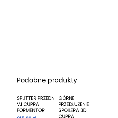
Przyciemnianie szyb
Podobne produkty
Dowiedz Się
Dowiedz Się
SPLITTER PRZEDNI
GÓRNE
Więcej
Więcej
V.1 CUPRA
PRZEDŁUŻENIE
FORMENTOR
SPOILERA 3D
CUPRA