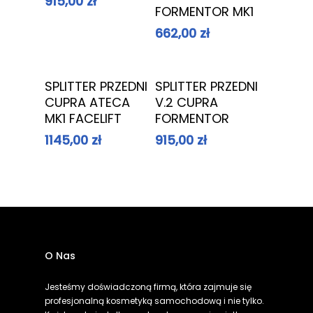
915,00
zł
FORMENTOR MK1
662,00
zł
Dowiedz Się
Dowiedz Się
SPLITTER PRZEDNI
SPLITTER PRZEDNI
Więcej
Więcej
CUPRA ATECA
V.2 CUPRA
MK1 FACELIFT
FORMENTOR
1145,00
zł
915,00
zł
O Nas
Jesteśmy doświadczoną firmą, która zajmuje się
profesjonalną kosmetyką samochodową i nie tylko.