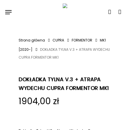
Skip
Menu
to
account
main
content
Strona główna
CUPRA
FORMENTOR
MK1
[2020-]
DOKŁADKA TYLNA V.3 + ATRAPA WYDECHU
CUPRA FORMENTOR MK1
DOKŁADKA TYLNA V.3 + ATRAPA
WYDECHU CUPRA FORMENTOR MK1
1904,00
zł