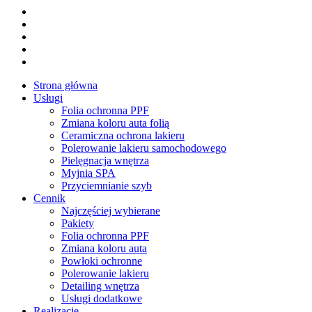
facebook
youtube
google-
plus
instagram
tiktok
Close
Strona główna
Menu
Usługi
Folia ochronna PPF
Zmiana koloru auta folią
Ceramiczna ochrona lakieru
Polerowanie lakieru samochodowego
Pielęgnacja wnętrza
Myjnia SPA
Przyciemnianie szyb
Cennik
Najczęściej wybierane
Pakiety
Folia ochronna PPF
Zmiana koloru auta
Powłoki ochronne
Polerowanie lakieru
Detailing wnętrza
Usługi dodatkowe
Realizacje