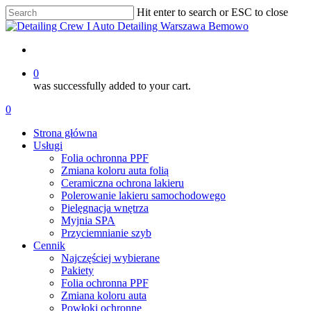
Skip
Hit enter to search or ESC to close
to
Close
main
Search
content
account
0
was successfully added to your cart.
Menu
account
0
Menu
Strona główna
Usługi
Folia ochronna PPF
Zmiana koloru auta folią
Ceramiczna ochrona lakieru
Polerowanie lakieru samochodowego
Pielęgnacja wnętrza
Myjnia SPA
Przyciemnianie szyb
Cennik
Najczęściej wybierane
Pakiety
Folia ochronna PPF
Zmiana koloru auta
Powłoki ochronne