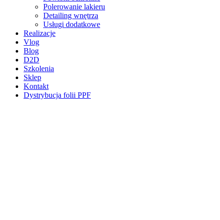
Polerowanie lakieru
Detailing wnętrza
Usługi dodatkowe
Realizacje
Vlog
Blog
D2D
Szkolenia
Sklep
Kontakt
Dystrybucja folii PPF