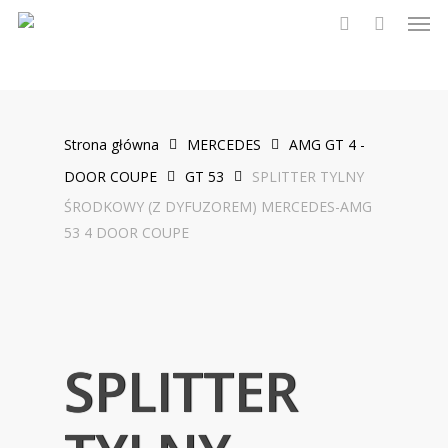
Men
Skip
to
account
main
content
Strona główna
MERCEDES
AMG GT 4 -
DOOR COUPE
GT 53
SPLITTER TYLNY
ŚRODKOWY (Z DYFUZOREM) MERCEDES-AMG
53 4 DOOR COUPE
SPLITTER