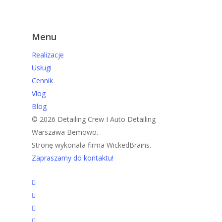
Menu
Realizacje
Usługi
Cennik
Vlog
Blog
© 2026 Detailing Crew I Auto Detailing
Warszawa Bemowo.
Stronę wykonała firma WickedBrains.
Zapraszamy do kontaktu!
facebook
youtube
google-
plus
instagram