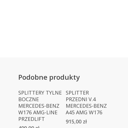
Przyciemnianie szyb
Podobne produkty
Dowiedz Się
Dowiedz Się
SPLITTERY TYLNE
SPLITTER
Więcej
Więcej
BOCZNE
PRZEDNI V.4
MERCEDES-BENZ
MERCEDES-BENZ
W176 AMG-LINE
A45 AMG W176
PRZEDLIFT
915,00
zł
409,00
zł