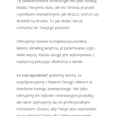
Te zaawansowane technologie nie tylko dodają
blasku Twojemu autu, ale też chronią je przed
czynnikami zewnętrznymi, jak deszcz, słońce czy
drobinki na drodze. To jak dodać tarczę
ochronną do Twojego pojazdu!
Oferujemy również kompleksową korektę
lakieru, detailing wnętrza, przyciemnianie szyb i
wiele więcej. Każda usługa jest wykonywana z
najwyższą precyzją i dbałością o detale.
Co nas wyróżnia?
Jesteśmy dumni, że
współpracujemy z Maxton Design, liderem w
dziedzinie tuningu zewnętrznego. Nie tylko
oferujemy ich stylowe i innowacyjne produkty,
ale także zajmujemy się ich profesjonalnym
montażem. Chcesz, aby Twoje auto wyróżniało
się na drodze? Mamy dla Ciebie rozwiązanie!