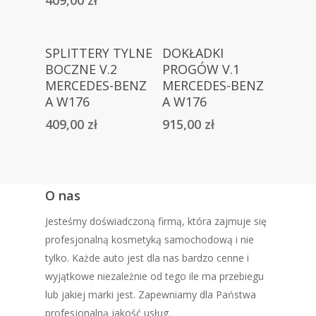
Dowiedz Się
Dowiedz Się
SPLITTERY TYLNE
DOKŁADKI
Więcej
Więcej
BOCZNE V.2
PROGÓW V.1
MERCEDES-BENZ
MERCEDES-BENZ
A W176
A W176
409,00
zł
915,00
zł
O nas
Jesteśmy doświadczoną firmą, która zajmuje się
profesjonalną kosmetyką samochodową i nie
tylko. Każde auto jest dla nas bardzo cenne i
wyjątkowe niezależnie od tego ile ma przebiegu
lub jakiej marki jest. Zapewniamy dla Państwa
profesjonalną jakość usług.