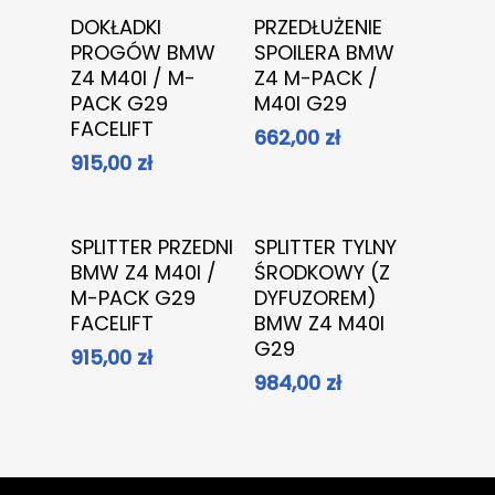
Dowiedz Się
Dowiedz Się
DOKŁADKI
PRZEDŁUŻENIE
Więcej
Więcej
PROGÓW BMW
SPOILERA BMW
Z4 M40I / M-
Z4 M-PACK /
PACK G29
M40I G29
FACELIFT
662,00
zł
915,00
zł
Dowiedz Się
Dowiedz Się
SPLITTER PRZEDNI
SPLITTER TYLNY
Więcej
Więcej
BMW Z4 M40I /
ŚRODKOWY (Z
M-PACK G29
DYFUZOREM)
FACELIFT
BMW Z4 M40I
G29
915,00
zł
984,00
zł