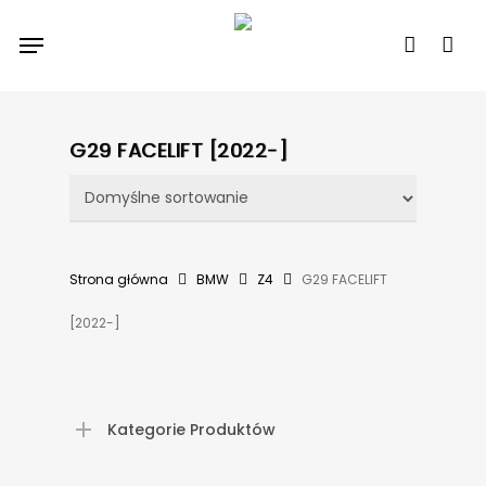
Skip
Menu
to
account
main
content
G29 FACELIFT [2022-]
Strona główna
BMW
Z4
G29 FACELIFT
[2022-]
Kategorie Produktów