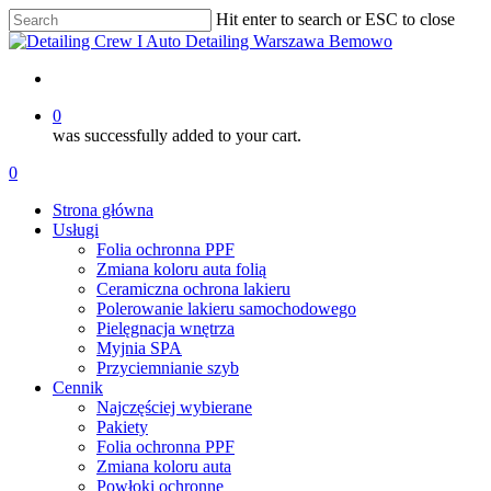
Skip
Hit enter to search or ESC to close
to
Close
main
Search
content
account
0
was successfully added to your cart.
Menu
account
0
Menu
Strona główna
Usługi
Folia ochronna PPF
Zmiana koloru auta folią
Ceramiczna ochrona lakieru
Polerowanie lakieru samochodowego
Pielęgnacja wnętrza
Myjnia SPA
Przyciemnianie szyb
Cennik
Najczęściej wybierane
Pakiety
Folia ochronna PPF
Zmiana koloru auta
Powłoki ochronne