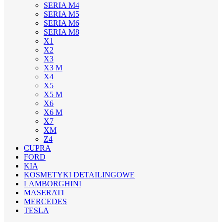
SERIA M4
SERIA M5
SERIA M6
SERIA M8
X1
X2
X3
X3 M
X4
X5
X5 M
X6
X6 M
X7
XM
Z4
CUPRA
FORD
KIA
KOSMETYKI DETAILINGOWE
LAMBORGHINI
MASERATI
MERCEDES
TESLA