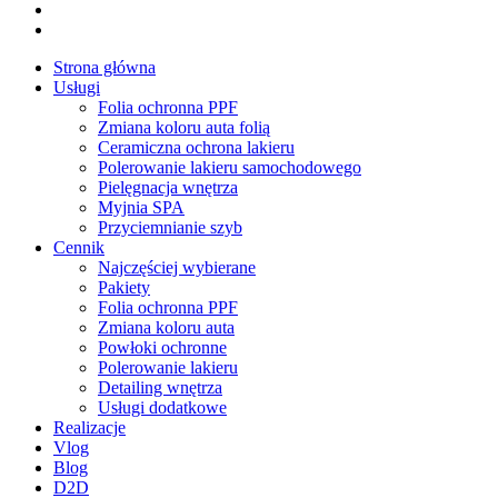
plus
instagram
tiktok
Close
Strona główna
Menu
Usługi
Folia ochronna PPF
Zmiana koloru auta folią
Ceramiczna ochrona lakieru
Polerowanie lakieru samochodowego
Pielęgnacja wnętrza
Myjnia SPA
Przyciemnianie szyb
Cennik
Najczęściej wybierane
Pakiety
Folia ochronna PPF
Zmiana koloru auta
Powłoki ochronne
Polerowanie lakieru
Detailing wnętrza
Usługi dodatkowe
Realizacje
Vlog
Blog
D2D